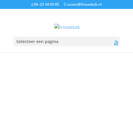
06–23 34 93 85
susan@frisseduik.nl
Selecteer een pagina